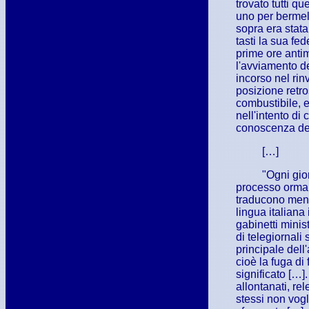
trovato tutti q
uno per bermel
sopra era stata
tasti la sua fed
prime ore antim
l'avviamento d
incorso nel rinv
posizione retro
combustibile, e 
nell'intento d
conoscenza dell
[…]
"Ogni gio
processo ormai 
traducono ment
lingua italiana
gabinetti minis
di telegiornali
principale dell'
cioè la fuga di
significato […]
allontanati, re
stessi non vogl