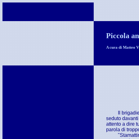
Piccola an
A cura di Matteo V
Il brigadi
seduto davanti
attento a dire 
parola di tropp
"Stamatti