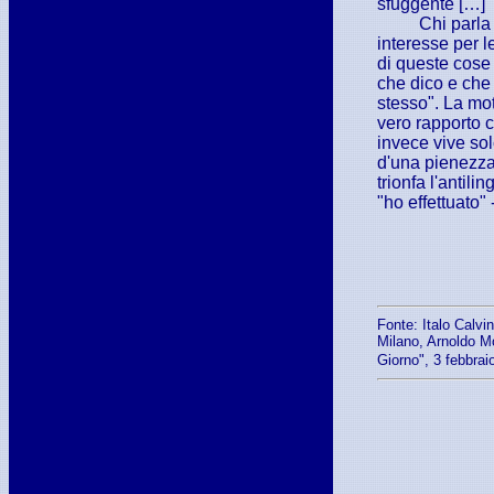
sfuggente […]
Chi parla
interesse per l
di queste cose 
che dico e che 
stesso". La mo
vero rapporto c
invece vive so
d'una pienezza
trionfa l'antili
"ho effettuato" 
Fonte: Italo Calvin
Milano, Arnoldo Mo
Giorno", 3 febbrai